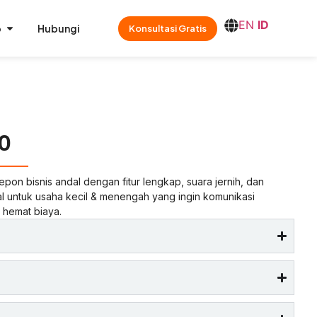
EN
ID
o
Hubungi
Konsultasi Gratis
0
pon bisnis andal dengan fitur lengkap, suara jernih, dan
eal untuk usaha kecil & menengah yang ingin komunikasi
n hemat biaya.