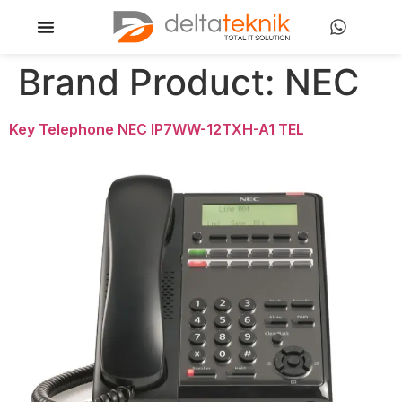
Brand Product:
NEC
Key Telephone NEC IP7WW-12TXH-A1 TEL