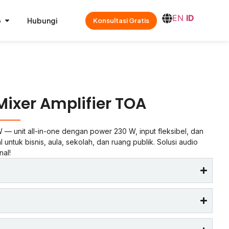
EN
ID
o
Hubungi
Konsultasi Gratis
ixer Amplifier TOA
 — unit all-in-one dengan power 230 W, input fleksibel, dan
al untuk bisnis, aula, sekolah, dan ruang publik. Solusi audio
nal!