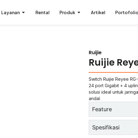
Layanan
Rental
Produk
Artikel
Portofoli
Ruijie
Ruijie Re
Switch Ruijie Reyee R
24 port Gigabit + 4 upli
solusi ideal untuk jarin
andal.
Feature
Spesifikasi