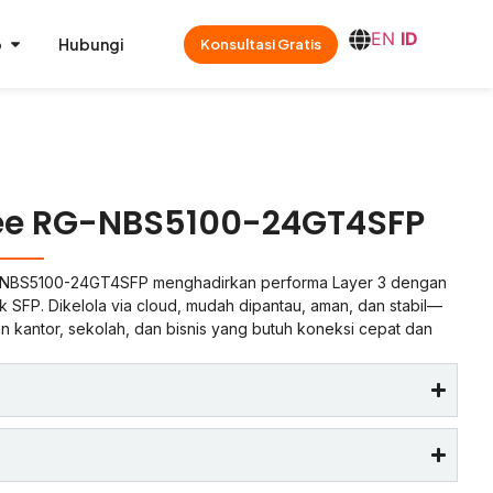
EN
ID
o
Hubungi
Konsultasi Gratis
yee RG-NBS5100-24GT4SFP
G-NBS5100-24GT4SFP menghadirkan performa Layer 3 dengan
nk SFP. Dikelola via cloud, mudah dipantau, aman, dan stabil—
gan kantor, sekolah, dan bisnis yang butuh koneksi cepat dan