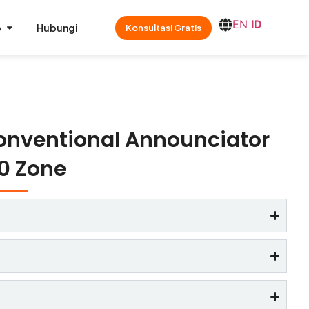
EN
ID
o
Hubungi
Konsultasi Gratis
onventional Announciator
0 Zone