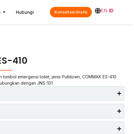
EN
ID
o
Hubungi
Konsultasi Gratis
S-410
tombol emergensi toilet, jenis Pulldown, COMMAX ES-410
i hubungkan dengan JNS-101