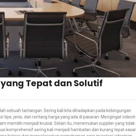
yang Tepat dan Solutif
ah sebuah tantangan. Sering kali kita dihadapkan pada kebingungan
 tipe, jenis, dan rentang harga yang ada di pasaran. Mengingat videot
lam memilih menjadi krusial. Selain itu, menemukan supplier yang tidak
si komprehensif sering kali menjadi hambatan dan kurang tepat sasar
sama belajar dan menyelaraskan pemahaman agar investasi videotron