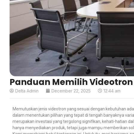
Panduan Memilih Videotron 
Delta Admin
December 22, 2025
12:44 am
Memutuskan jenis videotron yang sesuai dengan kebutuhan adal
dalam menentukan pilihan yang tepat di tengah banyaknya variasi
merupakan investasi yang tergolong signifikan, kehati-hatian da
hanya menyediakan produk, tetapi juga mampu memberikan solu
Kami memahami betul tantangan ini. Untuk itu, mari bersama-