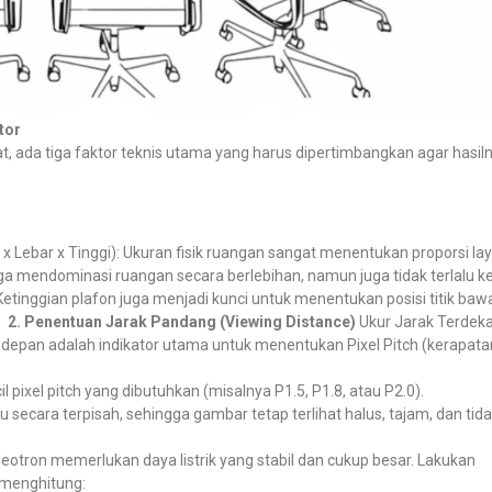
tor
ada tiga faktor teknis utama yang harus dipertimbangkan agar hasil
 Lebar x Tinggi): Ukuran fisik ruangan sangat menentukan proporsi la
gga mendominasi ruangan secara berlebihan, namun juga tidak terlalu ke
. Ketinggian plafon juga menjadi kunci untuk menentukan posisi titik baw
2. Penentuan Jarak Pandang (Viewing Distance)
Ukur Jarak Terdek
ng depan adalah indikator utama untuk menentukan Pixel Pitch (kerapata
 pixel pitch yang dibutuhkan (misalnya P1.5, P1.8, atau P2.0).
pu secara terpisah, sehingga gambar tetap terlihat halus, tajam, dan tid
ideotron memerlukan daya listrik yang stabil dan cukup besar. Lakukan
k menghitung: