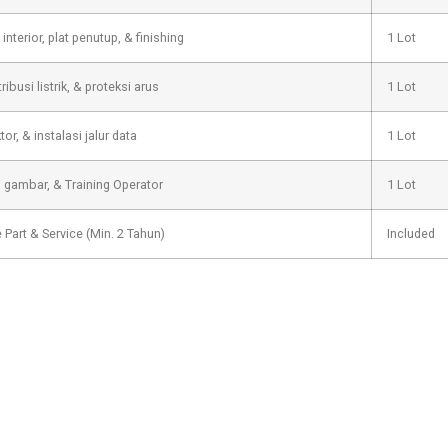
interior, plat penutup, & finishing
1 Lot
ibusi listrik, & proteksi arus
1 Lot
r, & instalasi jalur data
1 Lot
 gambar, & Training Operator
1 Lot
Part & Service (Min. 2 Tahun)
Included