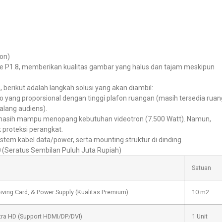
on)
ipe P1.8, memberikan kualitas gambar yang halus dan tajam meskipun
 berikut adalah langkah solusi yang akan diambil:
io yang proporsional dengan tinggi plafon ruangan (masih tersedia ruan
halang audiens).
 masih mampu menopang kebutuhan videotron (7.500 Watt). Namun,
k proteksi perangkat.
stem kabel data/power, serta mounting struktur di dinding.
0
(Seratus Sembilan Puluh Juta Rupiah)
Satuan
iving Card, & Power Supply (Kualitas Premium)
10 m2
tra HD (Support HDMI/DP/DVI)
1 Unit