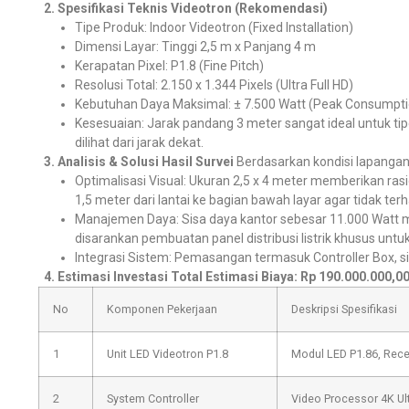
2. Spesifikasi Teknis Videotron (Rekomendasi)
Tipe Produk: Indoor Videotron (Fixed Installation)
Dimensi Layar: Tinggi 2,5 m x Panjang 4 m
Kerapatan Pixel: P1.8 (Fine Pitch)
Resolusi Total: 2.150 x 1.344 Pixels (Ultra Full HD)
Kebutuhan Daya Maksimal: ± 7.500 Watt (Peak Consumpti
Kesesuaian: Jarak pandang 3 meter sangat ideal untuk t
dilihat dari jarak dekat.
3. Analisis & Solusi Hasil Survei
Berdasarkan kondisi lapangan,
Optimalisasi Visual: Ukuran 2,5 x 4 meter memberikan ras
1,5 meter dari lantai ke bagian bawah layar agar tidak ter
Manajemen Daya: Sisa daya kantor sebesar 11.000 Watt
disarankan pembuatan panel distribusi listrik khusus untu
Integrasi Sistem: Pemasangan termasuk Controller Box, si
4. Estimasi Investasi
Total Estimasi Biaya: Rp 190.000.000,0
No
Komponen Pekerjaan
Deskripsi Spesifikasi
1
Unit LED Videotron P1.8
Modul LED P1.86, Rece
2
System Controller
Video Processor 4K Ul