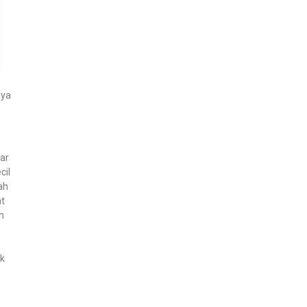
nya
yar
cil
ah
at
n
ak