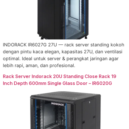
INDORACK IR6027G 27U — rack server standing kokoh
dengan pintu kaca elegan, kapasitas 27U, dan ventilasi
optimal. Ideal untuk server & perangkat jaringan agar
lebih rapi, aman, dan profesional.
Rack Server Indorack 20U Standing Close Rack 19
Inch Depth 600mm Single Glass Door – IR6020G