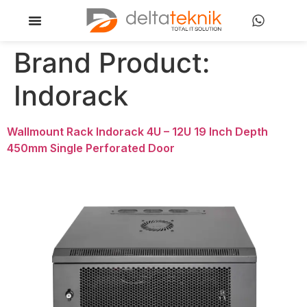
Brand Product:
Indorack
Wallmount Rack Indorack 4U – 12U 19 Inch Depth
450mm Single Perforated Door