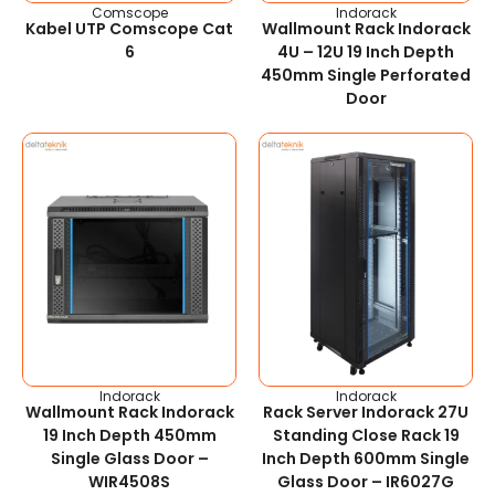
Comscope
Indorack
Kabel UTP Comscope Cat
Wallmount Rack Indorack
6
4U – 12U 19 Inch Depth
450mm Single Perforated
Door
Indorack
Indorack
Wallmount Rack Indorack
Rack Server Indorack 27U
19 Inch Depth 450mm
Standing Close Rack 19
Single Glass Door –
Inch Depth 600mm Single
WIR4508S
Glass Door – IR6027G